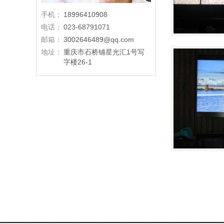
手机：
18996410908
电话：
023-68791071
邮箱：
3002646489@qq.com
地址：
重庆市石桥铺星光汇1号写
字楼26-1