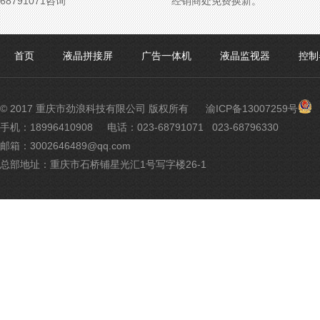
68791071咨询
经销商处免费换新。
首页
液晶拼接屏
广告一体机
液晶监视器
控制
渝
© 2017 重庆市劲浪科技有限公司 版权所有
渝ICP备13007259号
公
手机：18996410908
电话：023-68791071 023-68796330
网
邮箱：3002646489@qq.com
安
备
总部地址：重庆市石桥铺星光汇1号写字楼26-1
500
号