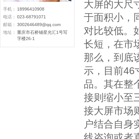
大屏的大尺
手机：
18996410908
于面积小，
电话：
023-68791071
邮箱：
3002646489@qq.com
对比较低。
地址：
重庆市石桥铺星光汇1号写
字楼26-1
长短，在市
那么，到底
示，目前4
品。其在整个
接则缩小至三
接大屏市场
户结合自身
线咨询或者直接