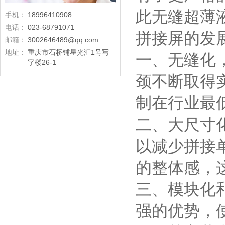
此无缝超薄
手机：
18996410908
电话：
023-68791071
拼接屏的发
邮箱：
3002646489@qq.com
地址：
重庆市石桥铺星光汇1号写
一、无缝化
字楼26-1
颈不断取得
制在行业最低
二、大尺寸
以减少拼接
的整体感，
三、模块化
强的优势，