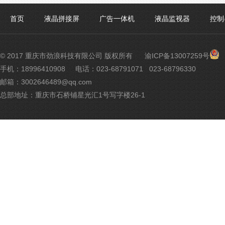
首页
液晶拼接屏
广告一体机
液晶监视器
控制
渝
© 2017 重庆市劲浪科技有限公司 版权所有
渝ICP备13007259号
公
手机：18996410908
电话：023-68791071 023-68796330
网
邮箱：3002646489@qq.com
安
备
总部地址：重庆市石桥铺星光汇1号写字楼26-1
500
号