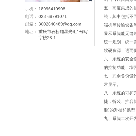
五、高度集成的
手机：
18996410908
电话：
023-68791071
统，其中包括不
邮箱：
3002646489@qq.com
端机等传输设备
地址：
重庆市石桥铺星光汇1号写
显示系统能无缝
字楼26-1
统一规划，统一
软硬资源，进而
六、系统的安全
的控制功能、增
七、冗余备份设
常显示。
八、系统的可扩
捷，拆装、扩容简
源)的升档和换
九、系统二次开