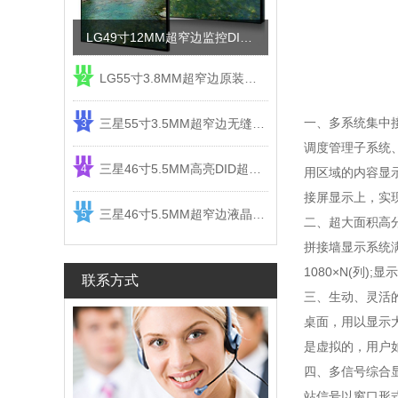
LG49寸12MM超窄边监控DID液晶拼接屏电视墙
LG55寸3.8MM超窄边原装液晶拼接屏监控显示屏
2
一、多系统集中
三星55寸3.5MM超窄边无缝DID液晶拼接大屏幕显示屏
3
调度管理子系统
三星46寸5.5MM高亮DID超窄边液晶拼接屏监控大屏幕
4
用区域的内容显
接屏显示上，实
三星46寸5.5MM超窄边液晶拼接屏监控大屏幕电视墙
5
二、超大面积高
拼接墙显示系统满
1080×N(列
联系方式
三、生动、灵活
桌面，用以显示
是虚拟的，用户
四、多信号综合
站信号以窗口形