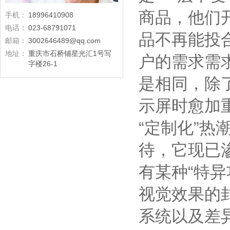
商品，他们
手机：
18996410908
电话：
023-68791071
品不再能投
邮箱：
3002646489@qq.com
地址：
重庆市石桥铺星光汇1号写
户的需求需
字楼26-1
是相同，除
示屏时愈加
“定制化”热
待，它现已
有某种“特异
视觉效果的
系统以及差