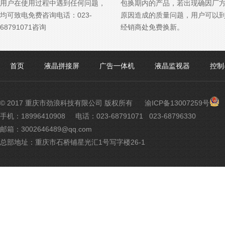
用户在使用过程中遇到任何问题，
包换期内的产品，若出现确因厂
均可致电免费咨询电话：023-
原因造成的质量问题，用户可以
68791071咨询
经销商处免费换新。
首页
液晶拼接屏
广告一体机
液晶监视器
控制
渝
© 2017 重庆市劲浪科技有限公司 版权所有
渝ICP备13007259号
公
手机：18996410908
电话：023-68791071 023-68796330
网
邮箱：3002646489@qq.com
安
备
总部地址：重庆市石桥铺星光汇1号写字楼26-1
500
号