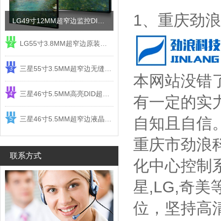
1、重庆劲
LG49寸12MM超窄边监控DID液晶拼接屏电视墙
LG55寸3.8MM超窄边原装液晶拼接屏监控显示屏
2
三星55寸3.5MM超窄边无缝DID液晶拼接大屏幕显示屏
3
本网站没错
三星46寸5.5MM高亮DID超窄边液晶拼接屏监控大屏幕
4
有一定的实
自知且自信
三星46寸5.5MM超窄边液晶拼接屏监控大屏幕电视墙
5
重庆市劲浪
联系方式
化中心控制
星,LG,奇
位，坚持高