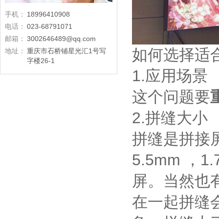
手机：
18996410908
电话：
023-68791071
邮箱：
3002646489@qq.com
如何选择适
地址：
重庆市石桥铺星光汇1号写
字楼26-1
1.应用场景
这个问题要
2.拼缝大小
拼缝是拼接屏
5.5mm ，
屏。当然也有
在一起拼缝