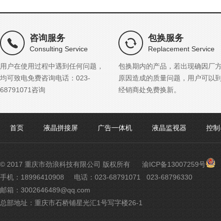
咨询服务
包换服务
Consulting Service
Replacement Service
用户在使用过程中遇到任何问题，
包换期内的产品，若出现确因厂
均可致电免费咨询电话：023-
原因造成的质量问题，用户可以
68791071咨询
经销商处免费换新。
首页
液晶拼接屏
广告一体机
液晶监视器
控制
渝
© 2017 重庆市劲浪科技有限公司 版权所有
渝ICP备13007259号
公
手机：18996410908
电话：023-68791071 023-68796330
网
邮箱：3002646489@qq.com
安
备
总部地址：重庆市石桥铺星光汇1号写字楼26-1
500