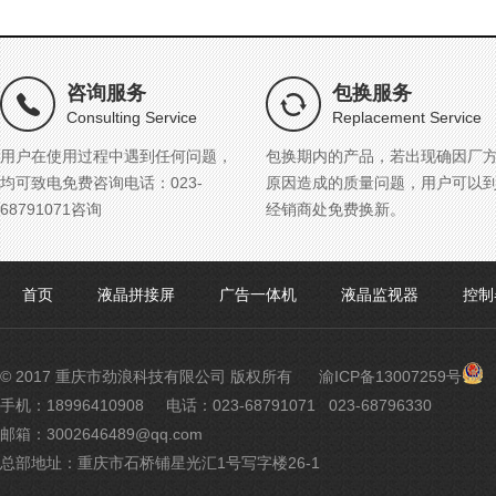
咨询服务
包换服务
Consulting Service
Replacement Service
用户在使用过程中遇到任何问题，
包换期内的产品，若出现确因厂
均可致电免费咨询电话：023-
原因造成的质量问题，用户可以
68791071咨询
经销商处免费换新。
首页
液晶拼接屏
广告一体机
液晶监视器
控制
渝
© 2017 重庆市劲浪科技有限公司 版权所有
渝ICP备13007259号
公
手机：18996410908
电话：023-68791071 023-68796330
网
邮箱：3002646489@qq.com
安
备
总部地址：重庆市石桥铺星光汇1号写字楼26-1
500