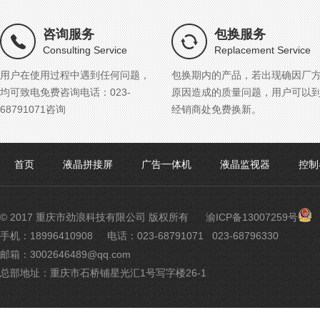
咨询服务
包换服务
Consulting Service
Replacement Service
用户在使用过程中遇到任何问题，
包换期内的产品，若出现确因厂
均可致电免费咨询电话：023-
原因造成的质量问题，用户可以
68791071咨询
经销商处免费换新。
首页
液晶拼接屏
广告一体机
液晶监视器
控制
渝
© 2017 重庆市劲浪科技有限公司 版权所有
渝ICP备13007259号
公
手机：18996410908
电话：023-68791071 023-68796330
网
邮箱：3002646489@qq.com
安
备
总部地址：重庆市石桥铺星光汇1号写字楼26-1
500
号