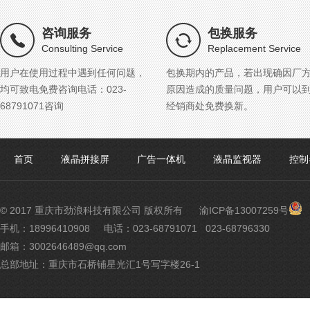
咨询服务
包换服务
Consulting Service
Replacement Service
用户在使用过程中遇到任何问题，
包换期内的产品，若出现确因厂
均可致电免费咨询电话：023-
原因造成的质量问题，用户可以
68791071咨询
经销商处免费换新。
首页
液晶拼接屏
广告一体机
液晶监视器
控制
渝
© 2017 重庆市劲浪科技有限公司 版权所有
渝ICP备13007259号
公
手机：18996410908
电话：023-68791071 023-68796330
网
邮箱：3002646489@qq.com
安
备
总部地址：重庆市石桥铺星光汇1号写字楼26-1
500
号